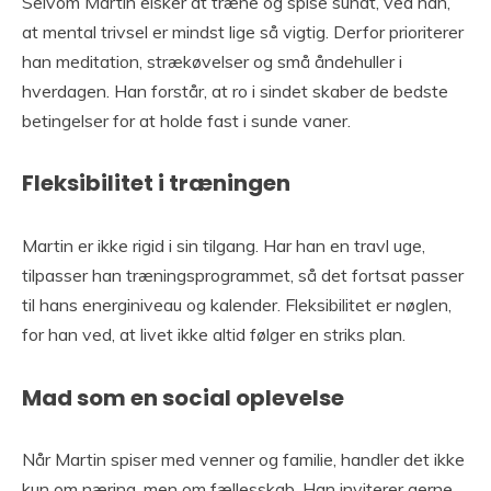
Selvom Martin elsker at træne og spise sundt, ved han,
at mental trivsel er mindst lige så vigtig. Derfor prioriterer
han meditation, strækøvelser og små åndehuller i
hverdagen. Han forstår, at ro i sindet skaber de bedste
betingelser for at holde fast i sunde vaner.
Fleksibilitet i træningen
Martin er ikke rigid i sin tilgang. Har han en travl uge,
tilpasser han træningsprogrammet, så det fortsat passer
til hans energiniveau og kalender. Fleksibilitet er nøglen,
for han ved, at livet ikke altid følger en striks plan.
Mad som en social oplevelse
Når Martin spiser med venner og familie, handler det ikke
kun om næring, men om fællesskab. Han inviterer gerne