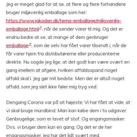
Jeg er meget glad for at se, at flere og flere forhandlere
bruger miljøvenlig emballage som her:
https://www.jakodan.dk/tema-emballage/miljovenlig-
emballage.html
, når de sender varer til mig. Og det er
endnu bedre at se, at mange af dem genbruger
emballage
, som de selv har fået varer tilsendt i, når de
får varer hjem fra distributørerne eller producenterne
direkte. Nu sagde jeg lige, at det godt kan være svært en
gang imellem at afgøre, hvilken affaldsspand noget
affald skal i. Jeg gør mit bedste. Men der er altså noget
affald, som jeg slet ikke føler mig tryg ved:
Dengang Corona var på sit højeste: Vi har fået at vide, at
vi skal bruge mundbind. Man kan købe dem i to udgaver:
Genbrugelige, som er lavet af stof. Og engangsmasker.
Dvs. vi bruger dem kun en gang. Og det er de her
engangsmasker, jeg har det lidt svært med.