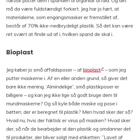
faktisk putter dem i spanden til organisk affald. Og det
må da være fuldstændigt forkert. Jeg har jo hørt, at
materialerne, som engangsmasker er fremstillet af,
består af 70% ikke-nedbrydeligt plastik. Så det kan være
ret svært at finde ud af i, hvilken spand de skal i.
Bioplast
Jeg køber jo små affaldsposer – af
bioplast
– som jeg
putter maskerne i. Af en eller anden grund, så giver det
bare ikke mening. ’Almindelige”, små plastikposer er
billigere – og kan jeg ikke lige så godt bruge dem til
mundmaskerne? Og så kyle både maske og pose i
bøtten, der er beregnet til plastik? Men hvad sker der så?
Hvad nu, hvis der faktisk er virus på masken? Hvad sker
der, så når de bearbejder al den plastik og omdanner det
til produkter, der bliver solgt med etiketten: ”Lavet af