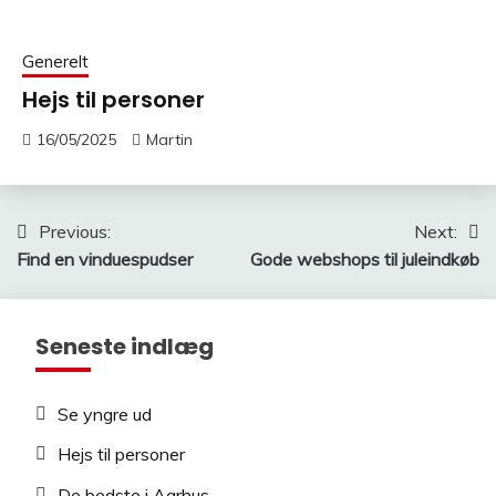
Generelt
Hejs til personer
16/05/2025
Martin
Indlægsnavigation
Previous:
Next:
Find en vinduespudser
Gode webshops til juleindkøb
Seneste indlæg
Se yngre ud
Hejs til personer
De bedste i Aarhus