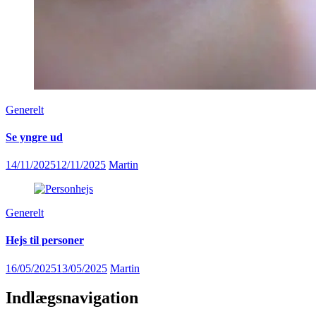
Generelt
Se yngre ud
14/11/2025
12/11/2025
Martin
Generelt
Hejs til personer
16/05/2025
13/05/2025
Martin
Indlægsnavigation