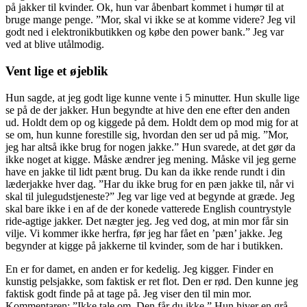
på jakker til kvinder. Ok, hun var åbenbart kommet i humør til at
bruge mange penge. ”Mor, skal vi ikke se at komme videre? Jeg vil
godt ned i elektronikbutikken og købe den power bank.” Jeg var
ved at blive utålmodig.
Vent lige et øjeblik
Hun sagde, at jeg godt lige kunne vente i 5 minutter. Hun skulle lige
se på de der jakker. Hun begyndte at hive den ene efter den anden
ud. Holdt dem op og kiggede på dem. Holdt dem op mod mig for at
se om, hun kunne forestille sig, hvordan den ser ud på mig. ”Mor,
jeg har altså ikke brug for nogen jakke.” Hun svarede, at det gør da
ikke noget at kigge. Måske ændrer jeg mening. Måske vil jeg gerne
have en jakke til lidt pænt brug. Du kan da ikke rende rundt i din
læderjakke hver dag. ”Har du ikke brug for en pæn jakke til, når vi
skal til julegudstjeneste?” Jeg var lige ved at begynde at græde. Jeg
skal bare ikke i en af de der konede vatterede English countrystyle
ride-agtige jakker. Det nægter jeg. Jeg ved dog, at min mor får sin
vilje. Vi kommer ikke herfra, før jeg har fået en ’pæn’ jakke. Jeg
begynder at kigge på jakkerne til kvinder, som de har i butikken.
En er for damet, en anden er for kedelig. Jeg kigger. Finder en
kunstig pelsjakke, som faktisk er ret flot. Den er rød. Den kunne jeg
faktisk godt finde på at tage på. Jeg viser den til min mor.
Kommentaren: ”Ikke tale om. Den får du ikke.” Hun hiver en grå