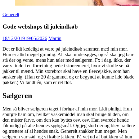
Generelt
Gode webshops til juleindkøb
18/12/2019
19/05/2026
Martin
Det er lidt kedeligt at være på juleindkøb sammen med min mor.
Hun er altid meget grundig. Alt skal undersøges, og så skal jeg bare
stå der og vente, mens hun taler med sælgeren. Fx i dag, ikke, der
var vi inde i en forretning nede i storcenteret, hvor vi skulle se på
jakker til mænd. Min storebror skal have en fleecejakke, som han
ønsker sig. (Han er 20 år gammel og er begyndt at kunne lide bløde
pakker.) Vi fandt én, som er ret flot.
Sælgeren
Men så bliver sælgeren taget i forhør af min mor. Lidt pinligt. Hun
spurgte ham om, hvilket vaskemiddel man skal bruge til den, om
den mister farve, om den kan byttes osv. osv. Han svarede hende
tålmodigt på alle hendes spørgsmål. Og jeg stod der og blev trættere
og trættere af al hendes snak. Generelt snakker hun meget. Men
sælgeren var sød, og vi købte jakken. På vej ud af butikken så hun