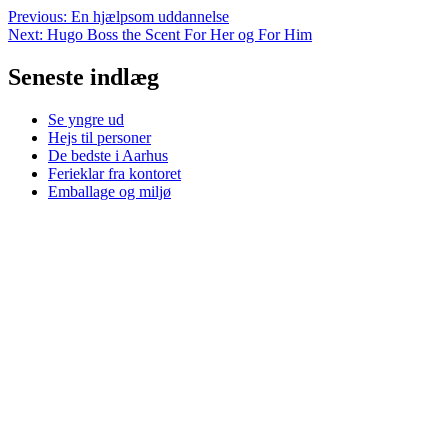
Previous:
En hjælpsom uddannelse
Next:
Hugo Boss the Scent For Her og For Him
Seneste indlæg
Se yngre ud
Hejs til personer
De bedste i Aarhus
Ferieklar fra kontoret
Emballage og miljø