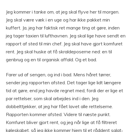
Jeg kommer i tanke om, at jeg skal flyve her til morgen.
Jeg skal være væk i en uge og har ikke pakket min
kuffert. Ja, jeg har faktisk ret mange ting at gøre, inden
jeg tager taxien til lufthavnen. Jeg skal lige have sendt en
rapport af sted til min chef. Jeg skal have gjort komfuret
rent. Jeg skal huske at få skraldeposerne ned: en til
genbrug og en til organisk affald. Og et bad.
Farer ud af sengen, og ind i bad. Mens håret tørrer,
sender jeg rapporten afsted. Det tager lige lidt længere
tid at gøre, end jeg havde regnet med, fordi der er lige et
par rettelser, som skal arbejdes ind i den. Jeg
dobbelttjekker, at jeg har fået lavet alle rettelserne.
Rapporten kommer afsted. Videre til næste punkt.
Komfuret bliver gjort rent, og jeg når lige at få filtreret
køleskabet, så jeg ikke kommer hjem til et råddent salat‐