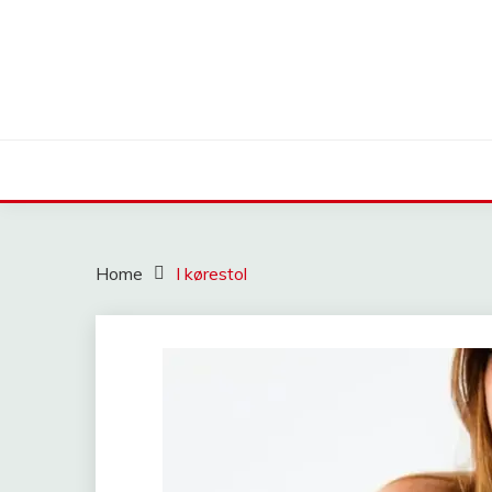
Skip
to
content
Home
I kørestol