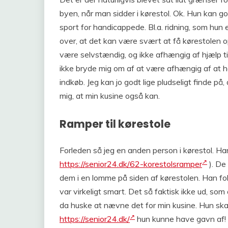
byen, når man sidder i kørestol. Ok. Hun kan g
sport for handicappede. Bl.a. ridning, som hun 
over, at det kan være svært at få kørestolen op
være selvstændig, og ikke afhængig af hjælp til 
ikke bryde mig om af at være afhængig af at ha
indkøb. Jeg kan jo godt lige pludseligt finde på, 
mig, at min kusine også kan.
Ramper til kørestole
Forleden så jeg en anden person i kørestol. H
https://senior24.dk/62-korestolsramper
). De
dem i en lomme på siden af kørestolen. Han fo
var virkeligt smart. Det så faktisk ikke ud, s
da huske at nævne det for min kusine. Hun skal
https://senior24.dk/
hun kunne have gavn af!