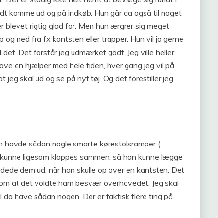
odt komme ud og på indkøb. Hun går da også til noget
er blevet rigtig glad for. Men hun ærgrer sig meget
 og ned fra fx kantsten eller trapper. Hun vil jo gerne
det. Det forstår jeg udmærket godt. Jeg ville heller
ve en hjælper med hele tiden, hver gang jeg vil på
at jeg skal ud og se på nyt tøj. Og det forestiller jeg
an havde sådan nogle smarte kørestolsramper (
 kunne ligesom klappes sammen, så han kunne lægge
ldede dem ud, når han skulle op over en kantsten. Det
om om at det voldte ham besvær overhovedet. Jeg skal
 da have sådan nogen. Der er faktisk flere ting på