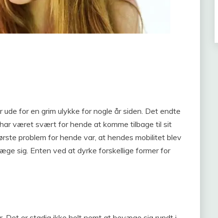
r ude for en grim ulykke for nogle år siden. Det endte
 har været svært for hende at komme tilbage til sit
største problem for hende var, at hendes mobilitet blev
æge sig. Enten ved at dyrke forskellige former for
or. Det er stadig ikke helt nemt at bevæge sig rundt i