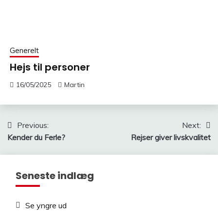
Generelt
Hejs til personer
16/05/2025
Martin
Indlægsnavigation
Previous:
Next:
Kender du Ferle?
Rejser giver livskvalitet
Seneste indlæg
Se yngre ud