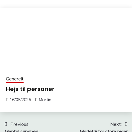
Generelt
Hejs til personer
16/05/2025
Martin
Indlægsnavigation
Previous:
Next:
Mental sundhed
Modetøj for store piger